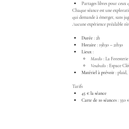
Partages libres pour ceux q
Chaque séance est une explorati
qui demande à émerger, sans ju
Aucune expérience préalable n’es
Durée
 : 2h
Horaire
 : 19h30 – 21h30
Lieux
 :
Mardis
 : La Foresteri
Vendredis
 : Espace Cl
Matériel à prévoir
 : plaid
Tarifs
45 € la séance
Carte de 10 séances
 : 350 