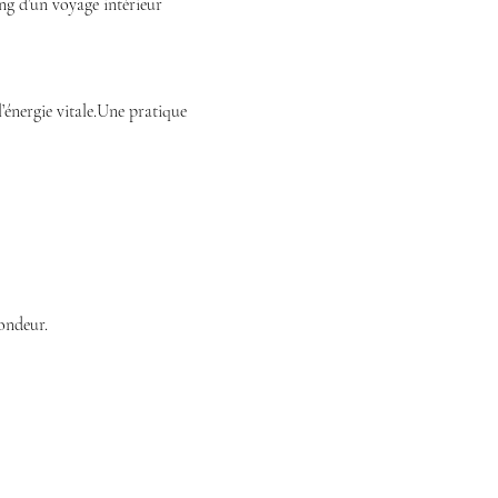
g d’un voyage intérieur 
l’énergie vitale.Une pratique 
fondeur.