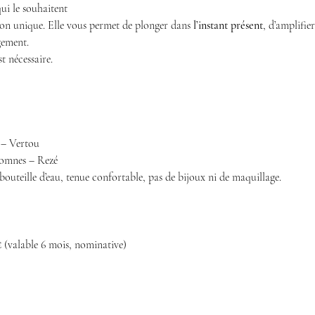
ui le souhaitent
on unique. Elle vous permet de plonger dans 
l’instant présent
, d’amplifier
gement.
t nécessaire.
e – Vertou
éomnes – Rezé
, bouteille d’eau, tenue confortable, pas de bijoux ni de maquillage.
€ (valable 6 mois, nominative)