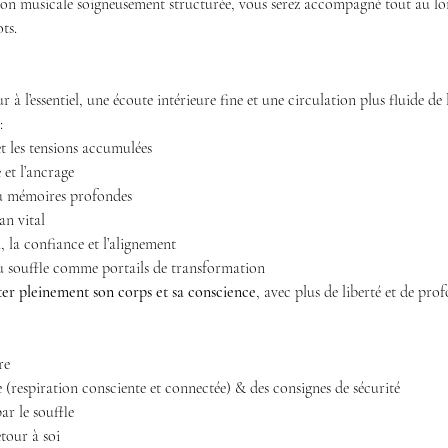
ion musicale soigneusement structurée, vous serez accompagné tout au lon
ts.
à l’essentiel, une écoute intérieure fine et une circulation plus fluide de 
:
 et les tensions accumulées
 et l’ancrage
u mémoires profondes
lan vital
, la confiance et l’alignement
u souffle comme portails de transformation
ter pleinement son corps et sa conscience
, avec plus de liberté et de pro
re
 (respiration consciente et connectée) & des consignes de sécurité
r le souffle
etour à soi