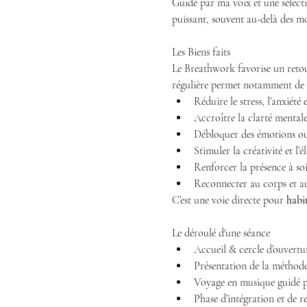
Guidé par ma voix et une sélect
puissant, souvent au-delà des mo
Les Biens faits
Le Breathwork favorise un retour 
régulière permet notamment de 
Réduire le stress, l’anxiété
Accroître la clarté mentale
Débloquer des émotions o
Stimuler la créativité et l’é
Renforcer la présence à soi
Reconnecter au corps et a
C’est une voie directe pour 
habi
Le déroulé d'une séance
Accueil & cercle d’ouvertu
Présentation de la méthode
Voyage en musique guidé pa
Phase d’intégration et de r