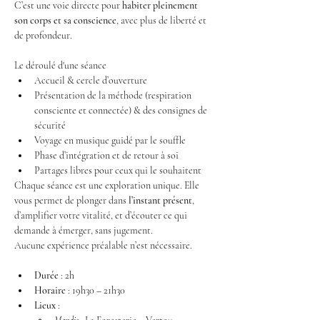
C’est une voie directe pour 
habiter pleinement 
son corps et sa conscience
, avec plus de liberté et 
de profondeur.
Le déroulé d'une séance
Accueil & cercle d’ouverture
Présentation de la méthode (respiration 
consciente et connectée) & des consignes de 
sécurité
Voyage en musique guidé par le souffle
Phase d’intégration et de retour à soi
Partages libres pour ceux qui le souhaitent
Chaque séance est une exploration unique. Elle 
vous permet de plonger dans 
l’instant présent
, 
d’amplifier votre vitalité, et d’écouter ce qui 
demande à émerger, sans jugement.
Aucune expérience préalable n’est nécessaire.
Durée
 : 2h
Horaire
 : 19h30 – 21h30
Lieux
 :