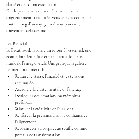
clarté et de reconnexion à soi.
Guidé par ma voix et une sélection musicale 
soigneusement structurée, vous serez accompagné 
tout au long d’un voyage intérieur puissant, 
souvent au-delà des mots.
Les Biens faits
Le Breathwork favorise un retour à l’essentiel, une 
écoute intérieure fine et une circulation plus 
fluide de l’énergie vitale.Une pratique régulière 
permet notamment de :
Réduire le stress, l’anxiété et les tensions 
accumulées
Accroître la clarté mentale et l’ancrage
Débloquer des émotions ou mémoires 
profondes
Stimuler la créativité et l’élan vital
Renforcer la présence à soi, la confiance et 
l’alignement
Reconnecter au corps et au souffle comme 
portails de transformation