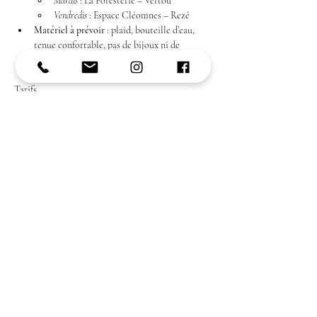
Mardis
 : La Foresterie – Vertou
Vendredis
 : Espace Cléomnes – Rezé
Matériel à prévoir
 : plaid, bouteille d’eau, 
tenue confortable, pas de bijoux ni de 
maquillage.
Tarifs
45 € la séance
Carte de 10 séances
 : 350 € (valable 6 mois, 
nominative)
Partager cet événement
Vous souhaitez avoir plus de renseignements
ou connaître les disponibilités de cet
évènement ?​