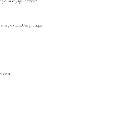
g d’un voyage intérieur 
l’énergie vitale.Une pratique 
fondeur.