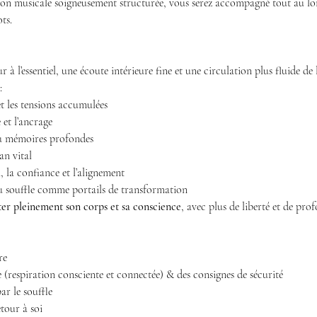
ion musicale soigneusement structurée, vous serez accompagné tout au lon
ts.
à l’essentiel, une écoute intérieure fine et une circulation plus fluide de 
:
 et les tensions accumulées
 et l’ancrage
u mémoires profondes
lan vital
, la confiance et l’alignement
u souffle comme portails de transformation
ter pleinement son corps et sa conscience
, avec plus de liberté et de pro
re
 (respiration consciente et connectée) & des consignes de sécurité
r le souffle
etour à soi