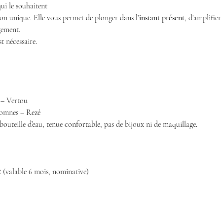
ui le souhaitent
on unique. Elle vous permet de plonger dans 
l’instant présent
, d’amplifier
gement.
t nécessaire.
e – Vertou
éomnes – Rezé
, bouteille d’eau, tenue confortable, pas de bijoux ni de maquillage.
€ (valable 6 mois, nominative)