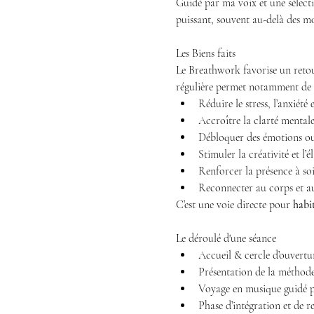
Guidé par ma voix et une sélect
puissant, souvent au-delà des mo
Les Biens faits
Le Breathwork favorise un retour 
régulière permet notamment de 
Réduire le stress, l’anxiété
Accroître la clarté mentale
Débloquer des émotions o
Stimuler la créativité et l’é
Renforcer la présence à soi
Reconnecter au corps et a
C’est une voie directe pour 
habi
Le déroulé d'une séance
Accueil & cercle d’ouvertu
Présentation de la méthode
Voyage en musique guidé pa
Phase d’intégration et de r