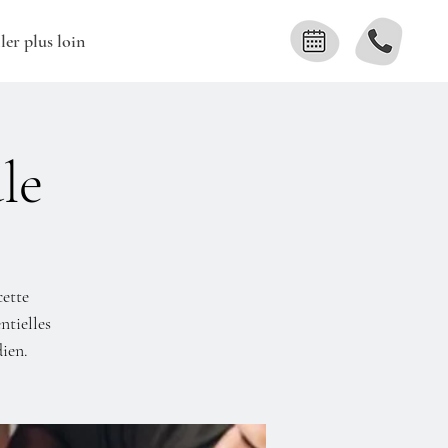
ler plus loin
le
cette
ntielles
dien.