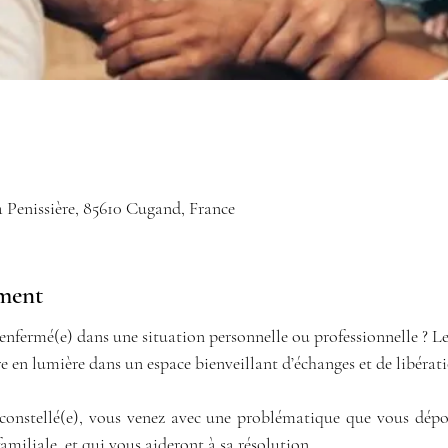
a Penissière, 85610 Cugand, France
ement
enfermé(e) dans une situation personnelle ou professionnelle ? Le
e en lumière dans un espace bienveillant d’échanges et de libérati
onstellé(e), vous venez avec une problématique que vous dépos
miliale, et qui vous aideront à sa résolution.