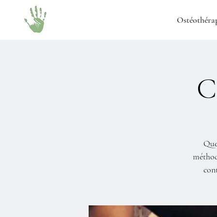
Ostéothéra
C
Que 
méthode
cont