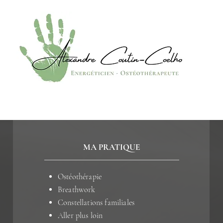
MA PRATIQUE
Ostéothérapie
Breathwork
Constellations familiales
Aller plus loin