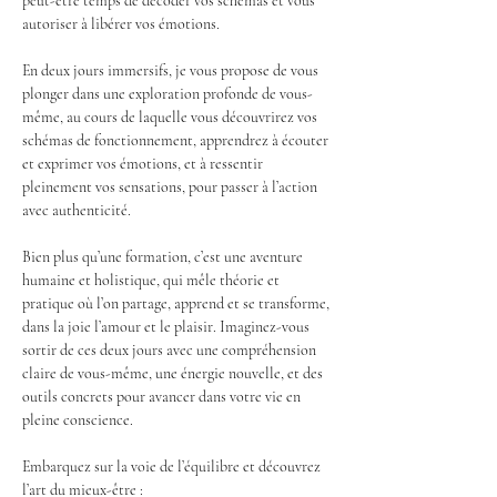
peut-être temps de décoder vos schémas et vous 
autoriser à libérer vos émotions.
En deux jours immersifs, je vous propose de vous 
plonger dans une exploration profonde de vous-
même, au cours de laquelle vous découvrirez vos 
schémas de fonctionnement, apprendrez à écouter 
et exprimer vos émotions, et à ressentir 
pleinement vos sensations, pour passer à l’action 
avec authenticité.
Bien plus qu’une formation, c’est une aventure 
humaine et holistique, qui mêle théorie et 
pratique où l’on partage, apprend et se transforme, 
dans la joie l’amour et le plaisir. Imaginez-vous 
sortir de ces deux jours avec une compréhension 
claire de vous-même, une énergie nouvelle, et des 
outils concrets pour avancer dans votre vie en 
pleine conscience.
Embarquez sur la voie de l’équilibre et découvrez 
l’art du mieux-être :