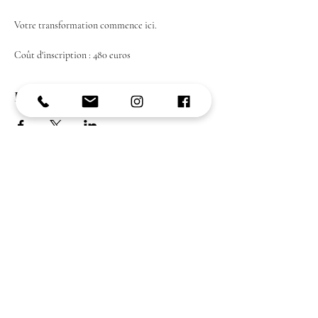
Votre transformation commence ici.
Coût d'inscription : 480 euros
Partager cet événement
Vous souhaitez avoir plus de renseignements
ou connaître les disponibilités de cet
évènement ?​
Me contacter