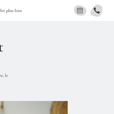
ler plus loin
t
s, le